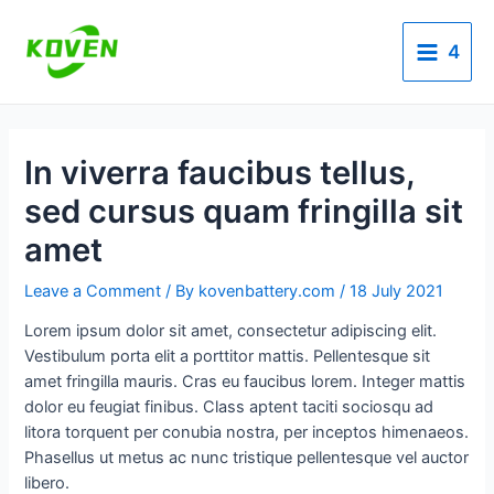
Skip
Post
Main
to
navigation
4
Menu
content
In viverra faucibus tellus,
sed cursus quam fringilla sit
amet
Leave a Comment
/ By
kovenbattery.com
/
18 July 2021
Lorem ipsum dolor sit amet, consectetur adipiscing elit.
Vestibulum porta elit a porttitor mattis. Pellentesque sit
amet fringilla mauris. Cras eu faucibus lorem. Integer mattis
dolor eu feugiat finibus. Class aptent taciti sociosqu ad
litora torquent per conubia nostra, per inceptos himenaeos.
Phasellus ut metus ac nunc tristique pellentesque vel auctor
libero.