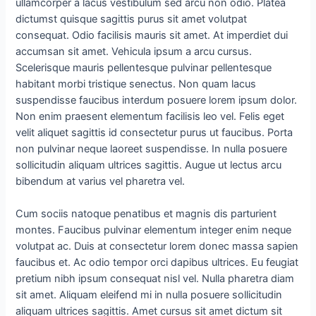
ullamcorper a lacus vestibulum sed arcu non odio. Platea
dictumst quisque sagittis purus sit amet volutpat
consequat. Odio facilisis mauris sit amet. At imperdiet dui
accumsan sit amet. Vehicula ipsum a arcu cursus.
Scelerisque mauris pellentesque pulvinar pellentesque
habitant morbi tristique senectus. Non quam lacus
suspendisse faucibus interdum posuere lorem ipsum dolor.
Non enim praesent elementum facilisis leo vel. Felis eget
velit aliquet sagittis id consectetur purus ut faucibus. Porta
non pulvinar neque laoreet suspendisse. In nulla posuere
sollicitudin aliquam ultrices sagittis. Augue ut lectus arcu
bibendum at varius vel pharetra vel.
Cum sociis natoque penatibus et magnis dis parturient
montes. Faucibus pulvinar elementum integer enim neque
volutpat ac. Duis at consectetur lorem donec massa sapien
faucibus et. Ac odio tempor orci dapibus ultrices. Eu feugiat
pretium nibh ipsum consequat nisl vel. Nulla pharetra diam
sit amet. Aliquam eleifend mi in nulla posuere sollicitudin
aliquam ultrices sagittis. Amet cursus sit amet dictum sit