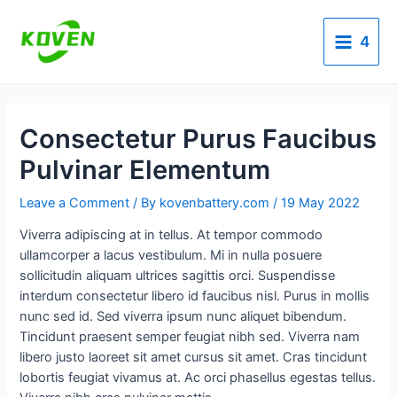
Skip
Post
Main
to
navigation
4
Menu
content
Consectetur Purus Faucibus
Pulvinar Elementum
Leave a Comment
/ By
kovenbattery.com
/
19 May 2022
Viverra adipiscing at in tellus. At tempor commodo
ullamcorper a lacus vestibulum. Mi in nulla posuere
sollicitudin aliquam ultrices sagittis orci. Suspendisse
interdum consectetur libero id faucibus nisl. Purus in mollis
nunc sed id. Sed viverra ipsum nunc aliquet bibendum.
Tincidunt praesent semper feugiat nibh sed. Viverra nam
libero justo laoreet sit amet cursus sit amet. Cras tincidunt
lobortis feugiat vivamus at. Ac orci phasellus egestas tellus.